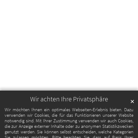
Wir achten Ihre Privatsphäre
✕
Wir möchten Ihnen ein optimales Webseiten-Erlebnis bieten. Dazu
verwenden wir Cookies, die für das Funktionieren unserer Website
notwendig sind. Mit Ihrer Zustimmung verwenden wir auch Cookies,
die zur Anzeige externer Inhalte oder zu anonymen Statistikzwecken
genutzt werden. Sie können selbst entscheiden, welche Kategorien
Sie zulassen möchten. Bitte beachten Sie, dass auf Basis Ihrer