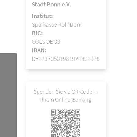
Stadt Bonn e.V.
Institut:
Sparkasse KölnBonn
BIC:
COLS DE 33
IBAN:
DE17370501981921921928
Spenden Sie via QR-Code in
Ihrem Online-Banking