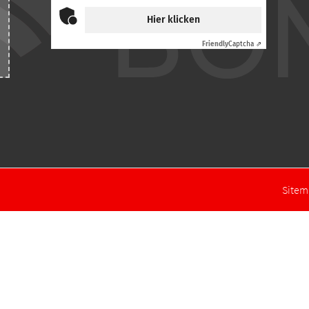
Hier klicken
Friendly
Captcha ⇗
Site