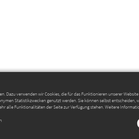
en. Dazu verwenden wir Cookies, die für das Funktionieren unserer Websit
anonymen Statistikzwecken genutzt werden. Sie können selbst entscheiden, 
ehr alle Funktionalitäten der Seite zur Verfügung stehen. Weitere Informati
en