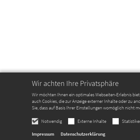
Wir achten Ihre Privatsphäre
Wir möchten Ihnen ein optimales Webseiten-Erlebnis biet
auch Cookies, die zur Anzeige externer Inhalte oder zu 
Sie, dass auf Basis Ihrer Einstellungen womöglich nicht m
Notwendig
Externe Inhalte
Statistik
Impressum
Datenschutzerklärung