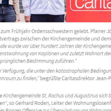
is zum Frühjahr Ordensschwestern gelebt. Pfarrer 
etvertrags zwischen der Kirchengemeinde und dem
e wurde vor über hundert Jahren der Kirchengemeind
ienstwohnung von Kaplänen und zuletzt Wohnort der
sprünglichen Bestimmung zuführen."
zur Verfügung, die unter den katastrophalen Bedin
hnraum zu finden,“
begrüßte Caritasdirektor Jean-P
che Kirchengemeinde St. Rochus und Augustinus sich b
en“
, so Gerhard Roden, Leiter der Wohnungslosenh
l der Bonner Offensive zur Überwindung von Wohnungs