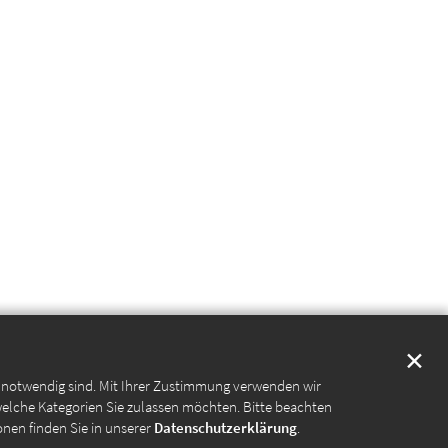
✕
e notwendig sind. Mit Ihrer Zustimmung verwenden wir
welche Kategorien Sie zulassen möchten. Bitte beachten
onen finden Sie in unserer
Datenschutzerklärung
.